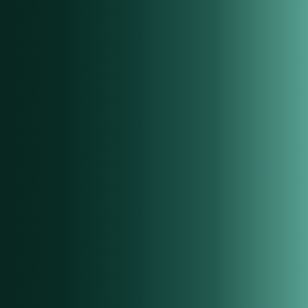
01
Fahrzeuganlage &
DMS-Anbindung
Fahrzeuge direkt aus eurem bestehenden DMS-System
importieren – vollautomatisch, ohne manuelle Eingabe.
Kein DMS vorhanden? Kein Problem. Fahrzeuge lassen sich auch
mit wenigen Klicks manuell anlegen.