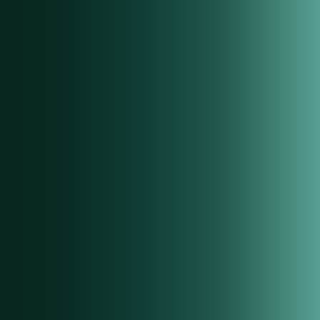
02
Massenbearbeitung
Stapelbearbeitungen für den gesamten Bestand in wenigen Klicks
– inklusive Finanzierungen und mehr.