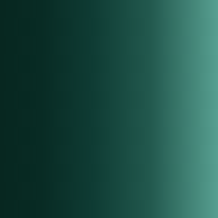
03
VIN Abfrage
Automatisierte Abfrage beim Hersteller für vollständige und
fehlerfreie Fahrzeugdaten auf Knopfdruck.