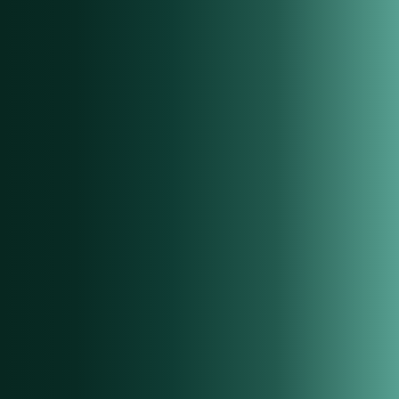
06
Preismanagement
Live-Marktanalysen mit intelligenter Preisempfehlung für
maximale Wettbewerbsfähigkeit – in Echtzeit.