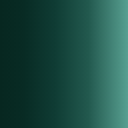
04
Controlling & Auswertung
KPI-Dashboards, Live-Bestandslisten und dynamische
Auswertungen für datenbasierte Entscheidungen.
05
Export an Börsen
Automatische Inseratserstellung und Aktualisierung auf mobile.de,
AutoScout24, LeasingMarkt und weiteren Plattformen.