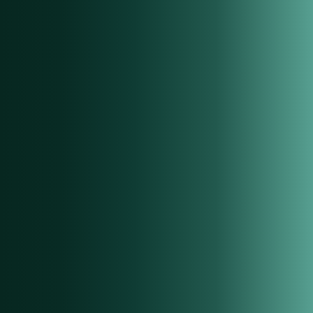
Vertriebsautomatisierung die
wirklich funktioniert
Weniger manuelle Arbeit. Mehr Zeit fürs Wesentliche.
Eine Plattform für alle Kernprozesse im Fahrzeugvertrieb.
Jetzt beraten lassen