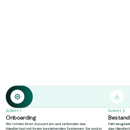
Schritt 1
Schritt 2
Onboarding
Bestand
Wir richten Ihren Account ein und verbinden das
Fahrzeugdate
Händlertool mit Ihrem bestehenden Systemen. Sie sind in
das Händlert