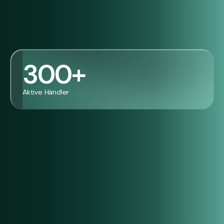
300
+
Jetzt Demo anfragen
Aktive Händler
100
+
2