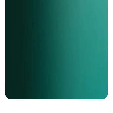
Kostenlose Demo anfragen
Karriere bei netconnection