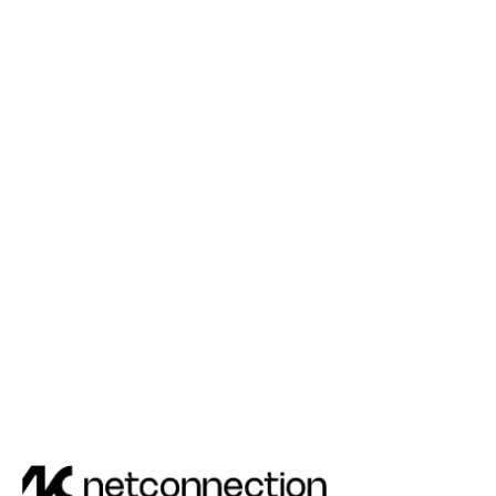
Ist die Demo wirklich kostenlos?
Wie läuft die Demo ab?
Wann meldet ihr euch?
Muss ich mich vorbereiten?