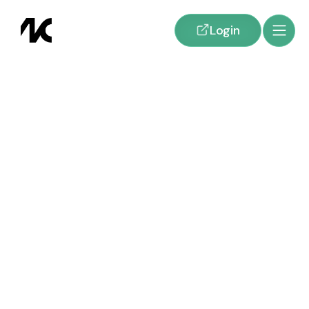
Login
Kostenlos. Unverbindlich. In 30 Minuten.
In einer persönlichen Demo zeigen wir Ihnen wie das Händlertool Ihren
Betrieb konkret verändert – abgestimmt auf Ihre Prozesse und Ihren
Fahrzeugbestand.
30 Minuten – professionelle Beratung, echte Produktdemo
Live-Einblick in Fahrzeugverwaltung, Lead Management und
Automatisierung
Ihre Fragen – konkrete Antworten
Beratung von Experten aus dem Autohaus